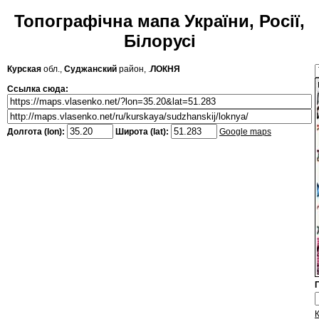
Топографічна мапа України, Росії,
Білорусі
Курская
обл.,
Суджанский
район, .
ЛОКНЯ
Ссылка сюда:
Долгота (lon):
Широта (lat):
Google maps