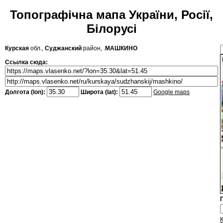
Топографічна мапа України, Росії,
Білорусі
Курская
обл.,
Суджанский
район, .
МАШКИНО
Ссылка сюда:
Долгота (lon):
Широта (lat):
Google maps