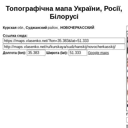
Топографічна мапа України, Росії,
Білорусі
Курская
обл.,
Суджанский
район, .
НОВОЧЕРКАССКИЙ
Ссылка сюда:
Долгота (lon):
Широта (lat):
Google maps