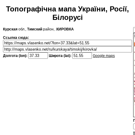
Топографічна мапа України, Росії,
Білорусі
Курская
обл.,
Тимский
район, .
КИРОВКА
Ссылка сюда:
Долгота (lon):
Широта (lat):
Google maps