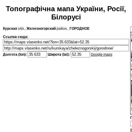
Топографічна мапа України, Росії,
Білорусі
Курская
обл.,
Железногорский
район, .
ГОРОДНОЕ
Ссылка сюда:
Долгота (lon):
Широта (lat):
Google maps