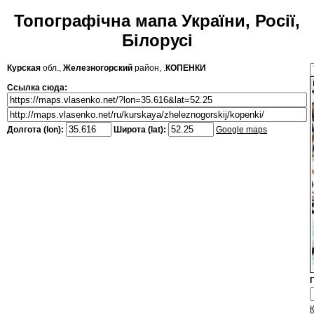
Топографічна мапа України, Росії,
Білорусі
Курская
обл.,
Железногорский
район, .
КОПЕНКИ
Ссылка сюда:
Долгота (lon):
Широта (lat):
Google maps