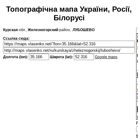
Топографічна мапа України, Росії,
Білорусі
Курская
обл.,
Железногорский
район, .
ЛУБОШЕВО
Ссылка сюда:
Долгота (lon):
Широта (lat):
Google maps