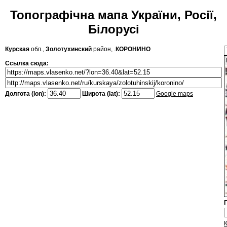
Топографічна мапа України, Росії,
Білорусі
Курская
обл.,
Золотухинский
район, .
КОРОНИНО
Ссылка сюда:
Долгота (lon):
Широта (lat):
Google maps