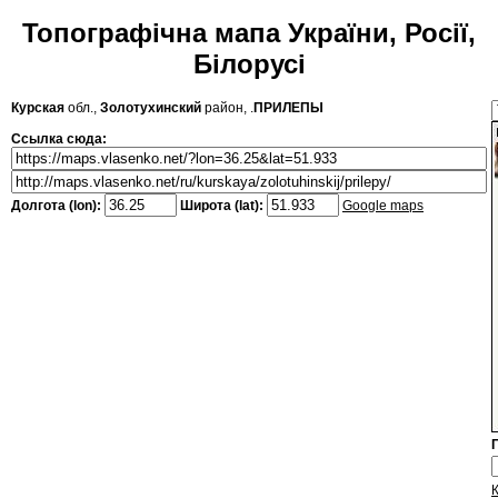
Топографічна мапа України, Росії,
Білорусі
Курская
обл.,
Золотухинский
район, .
ПРИЛЕПЫ
Ссылка сюда:
Долгота (lon):
Широта (lat):
Google maps