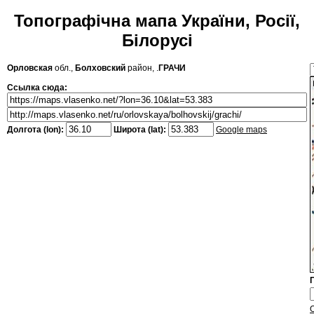
Топографічна мапа України, Росії,
Білорусі
Орловская
обл.,
Болховский
район, .
ГРАЧИ
Ссылка сюда:
Долгота (lon):
Широта (lat):
Google maps