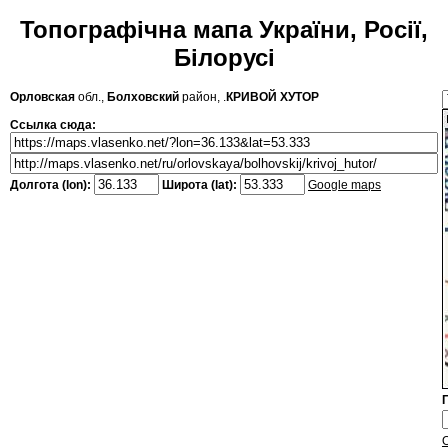
Топографічна мапа України, Росії,
Білорусі
Орловская
обл.,
Болховский
район, .
КРИВОЙ ХУТОР
Ссылка сюда:
Долгота (lon):
Широта (lat):
Google maps