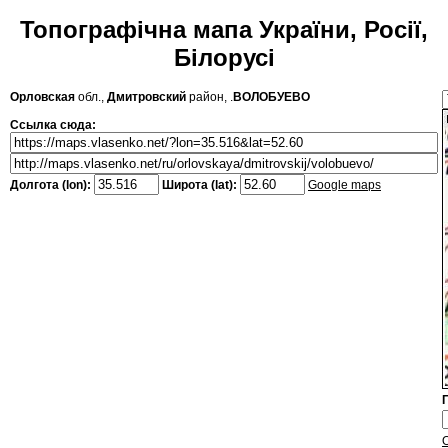
Топографічна мапа України, Росії,
Білорусі
Орловская
обл.,
Дмитровский
район, .
ВОЛОБУЕВО
Ссылка сюда:
Долгота (lon):
Широта (lat):
Google maps