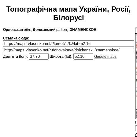
Топографічна мапа України, Росії,
Білорусі
Орловская
обл.,
Должанский
район, .
ЗНАМЕНСКОЕ
Ссылка сюда:
Долгота (lon):
Широта (lat):
Google maps