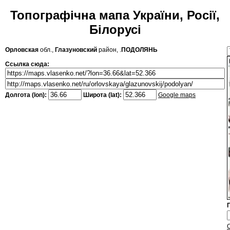
Топографічна мапа України, Росії,
Білорусі
Орловская
обл.,
Глазуновский
район, .
ПОДОЛЯНЬ
Ссылка сюда:
Долгота (lon):
Широта (lat):
Google maps