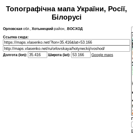
Топографічна мапа України, Росії,
Білорусі
Орловская
обл.,
Хотынецкий
район, .
ВОСХОД
Ссылка сюда:
Долгота (lon):
Широта (lat):
Google maps