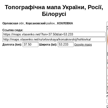
Топографічна мапа України, Росії,
Білорусі
Орловская
обл.,
Корсаковский
район, .
ХОХЛОВКА
Ссылка сюда:
Долгота (lon):
Широта (lat):
Google maps