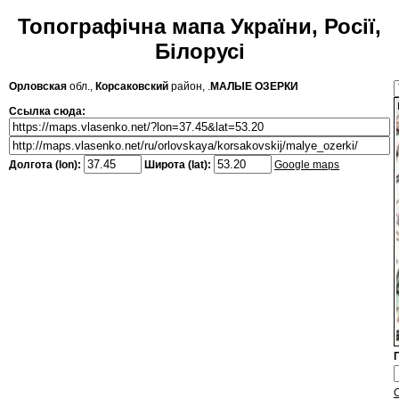
Топографічна мапа України, Росії,
Білорусі
Орловская
обл.,
Корсаковский
район, .
МАЛЫЕ ОЗЕРКИ
Ссылка сюда:
Долгота (lon):
Широта (lat):
Google maps