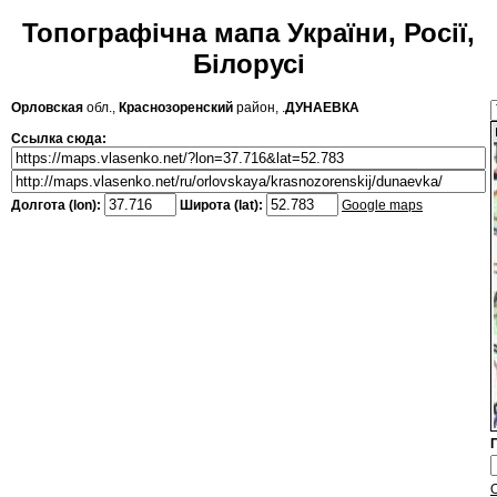
Топографічна мапа України, Росії,
Білорусі
Орловская
обл.,
Краснозоренский
район, .
ДУНАЕВКА
Ссылка сюда:
Долгота (lon):
Широта (lat):
Google maps