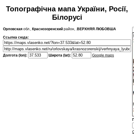
Топографічна мапа України, Росії,
Білорусі
Орловская
обл.,
Краснозоренский
район, .
ВЕРХНЯЯ ЛЮБОВША
Ссылка сюда:
Долгота (lon):
Широта (lat):
Google maps