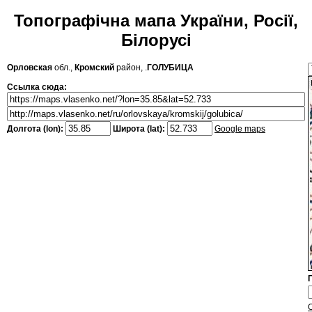
Топографічна мапа України, Росії,
Білорусі
Орловская
обл.,
Кромский
район, .
ГОЛУБИЦА
Ссылка сюда:
Долгота (lon):
Широта (lat):
Google maps