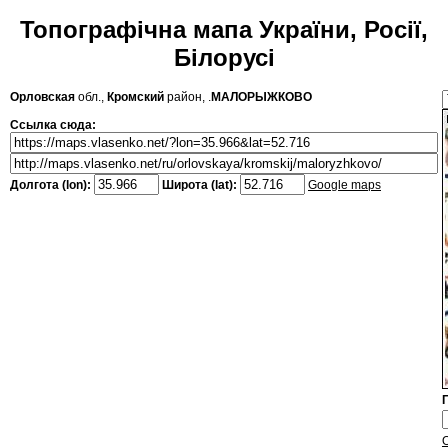
Топографічна мапа України, Росії,
Білорусі
Орловская
обл.,
Кромский
район, .
МАЛОРЫЖКОВО
Ссылка сюда:
Долгота (lon):
Широта (lat):
Google maps