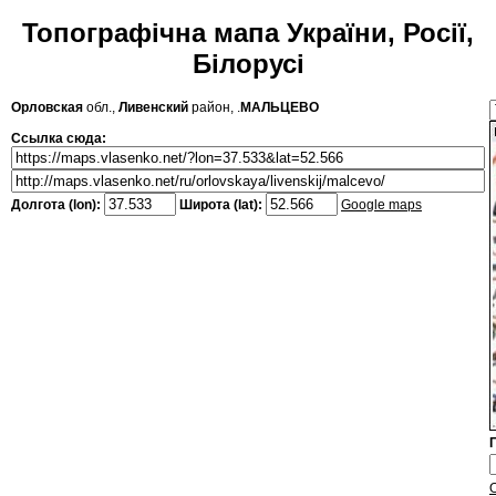
Топографічна мапа України, Росії,
Білорусі
Орловская
обл.,
Ливенский
район, .
МАЛЬЦЕВО
Ссылка сюда:
Долгота (lon):
Широта (lat):
Google maps