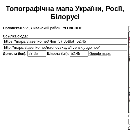
Топографічна мапа України, Росії,
Білорусі
Орловская
обл.,
Ливенский
район, .
УГОЛЬНОЕ
Ссылка сюда:
Долгота (lon):
Широта (lat):
Google maps