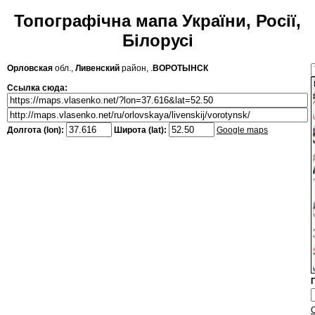
Топографічна мапа України, Росії,
Білорусі
Орловская
обл.,
Ливенский
район, .
ВОРОТЫНСК
Ссылка сюда:
Долгота (lon):
Широта (lat):
Google maps