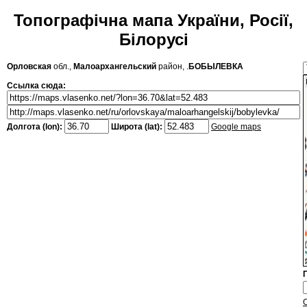
Топографічна мапа України, Росії,
Білорусі
Орловская
обл.,
Малоархангельский
район, .
БОБЫЛЕВКА
Ссылка сюда:
Долгота (lon):
Широта (lat):
Google maps