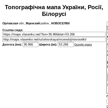
Топографічна мапа України, Росії,
Білорусі
Орловская
обл.,
Мценский
район, .
НОВОСЕЛКИ
Ссылка сюда:
Долгота (lon):
Широта (lat):
Google maps