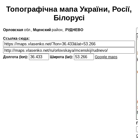
Топографічна мапа України, Росії,
Білорусі
Орловская
обл.,
Мценский
район, .
РУДНЕВО
Ссылка сюда:
Долгота (lon):
Широта (lat):
Google maps