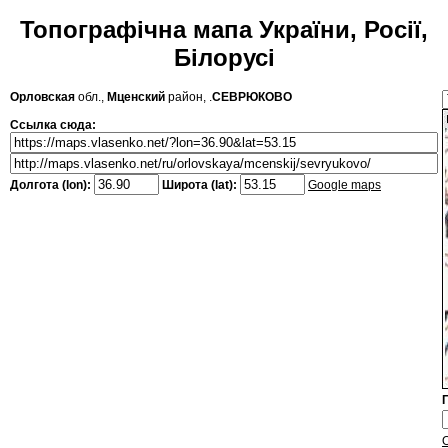
Топографічна мапа України, Росії,
Білорусі
Орловская
обл.,
Мценский
район, .
СЕВРЮКОВО
Ссылка сюда:
Долгота (lon):
Широта (lat):
Google maps