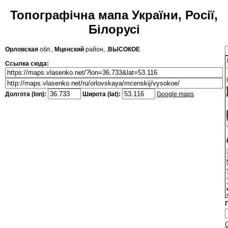
Топографічна мапа України, Росії,
Білорусі
Орловская
обл.,
Мценский
район, .
ВЫСОКОЕ
Ссылка сюда:
Долгота (lon):
Широта (lat):
Google maps