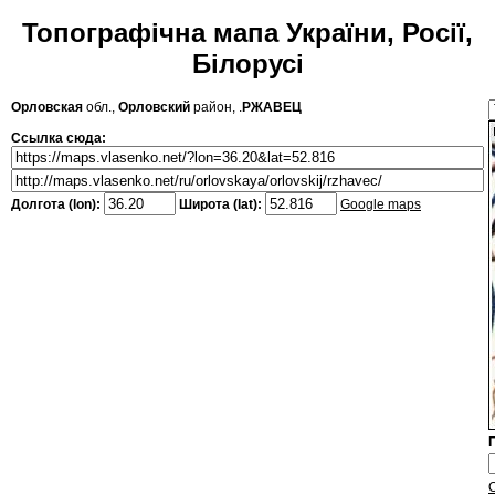
Топографічна мапа України, Росії,
Білорусі
Орловская
обл.,
Орловский
район, .
РЖАВЕЦ
Ссылка сюда:
Долгота (lon):
Широта (lat):
Google maps