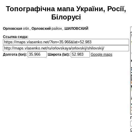
Топографічна мапа України, Росії,
Білорусі
Орловская
обл.,
Орловский
район, .
ШИЛОВСКИЙ
Ссылка сюда:
Долгота (lon):
Широта (lat):
Google maps