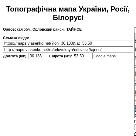
Топографічна мапа України, Росії,
Білорусі
Орловская
обл.,
Орловский
район, .
ТАЙНОЕ
Ссылка сюда:
Долгота (lon):
Широта (lat):
Google maps