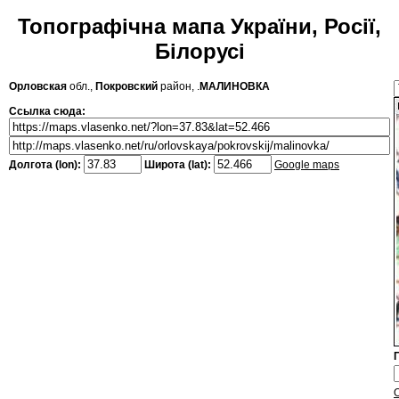
Топографічна мапа України, Росії,
Білорусі
Орловская
обл.,
Покровский
район, .
МАЛИНОВКА
Ссылка сюда:
Долгота (lon):
Широта (lat):
Google maps