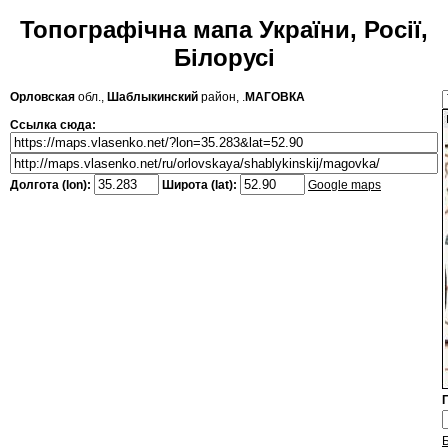
Топографічна мапа України, Росії,
Білорусі
Орловская
обл.,
Шаблыкинский
район, .
МАГОВКА
Ссылка сюда:
Долгота (lon):
Широта (lat):
Google maps