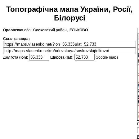
Топографічна мапа України, Росії,
Білорусі
Орловская
обл.,
Сосковский
район, .
ЕЛЬКОВО
Ссылка сюда:
Долгота (lon):
Широта (lat):
Google maps