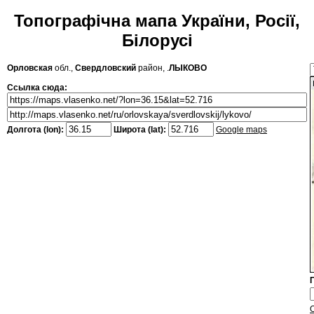
Топографічна мапа України, Росії,
Білорусі
Орловская
обл.,
Свердловский
район, .
ЛЫКОВО
Ссылка сюда:
Долгота (lon):
Широта (lat):
Google maps