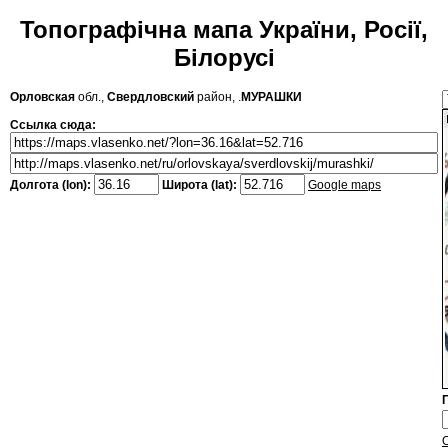
Топографічна мапа України, Росії,
Білорусі
Орловская
обл.,
Свердловский
район, .
МУРАШКИ
Ссылка сюда:
Долгота (lon):
Широта (lat):
Google maps