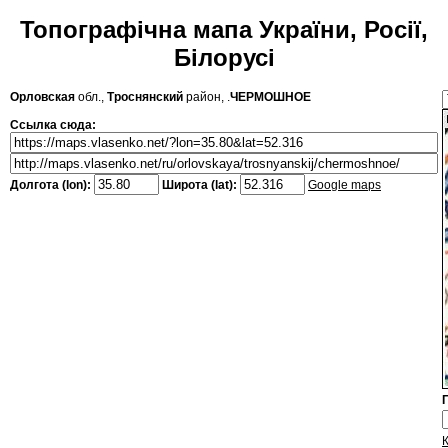
Топографічна мапа України, Росії,
Білорусі
Орловская
обл.,
Троснянский
район, .
ЧЕРМОШНОЕ
Ссылка сюда:
Долгота (lon):
Широта (lat):
Google maps