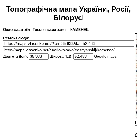
Топографічна мапа України, Росії,
Білорусі
Орловская
обл.,
Троснянский
район, .
КАМЕНЕЦ
Ссылка сюда:
Долгота (lon):
Широта (lat):
Google maps