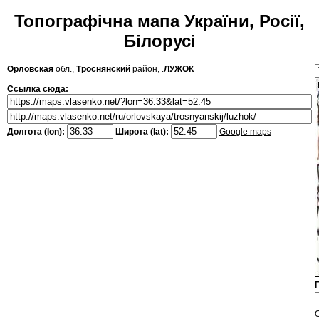
Топографічна мапа України, Росії,
Білорусі
Орловская
обл.,
Троснянский
район, .
ЛУЖОК
Ссылка сюда:
Долгота (lon):
Широта (lat):
Google maps