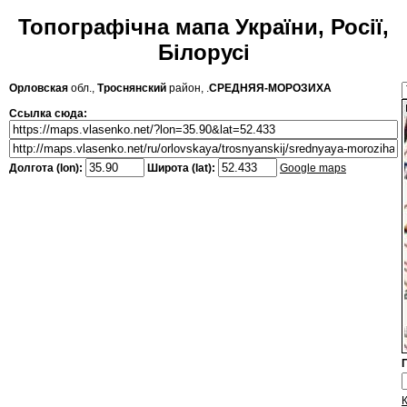
Топографічна мапа України, Росії,
Білорусі
Орловская
обл.,
Троснянский
район, .
СРЕДНЯЯ-МОРОЗИХА
Ссылка сюда:
Долгота (lon):
Широта (lat):
Google maps