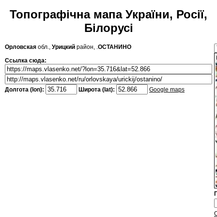
Топографічна мапа України, Росії,
Білорусі
Орловская
обл.,
Урицкий
район, .
ОСТАНИНО
Ссылка сюда:
Долгота (lon):
Широта (lat):
Google maps