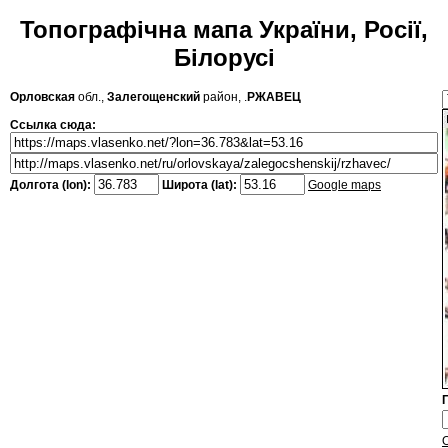
Топографічна мапа України, Росії,
Білорусі
Орловская
обл.,
Залегощенский
район, .
РЖАВЕЦ
Ссылка сюда:
Долгота (lon):
Широта (lat):
Google maps