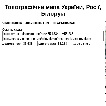
Топографічна мапа України, Росії,
Білорусі
Орловская
обл.,
Знаменский
район, .
ЕГОРЬЕВСКОЕ
Ссылка сюда:
Долгота (lon):
Широта (lat):
Google maps