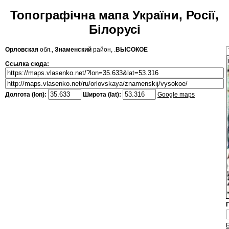
Топографічна мапа України, Росії,
Білорусі
Орловская
обл.,
Знаменский
район, .
ВЫСОКОЕ
Ссылка сюда:
Долгота (lon):
Широта (lat):
Google maps