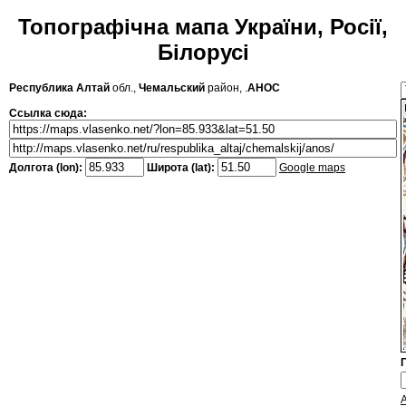
Топографічна мапа України, Росії,
Білорусі
Республика Алтай
обл.,
Чемальский
район, .
АНОС
Ссылка сюда:
Долгота (lon):
Широта (lat):
Google maps