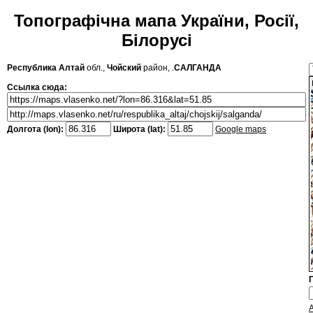
Топографічна мапа України, Росії,
Білорусі
Республика Алтай
обл.,
Чойский
район, .
САЛГАНДА
Ссылка сюда:
Долгота (lon):
Широта (lat):
Google maps