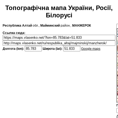
Топографічна мапа України, Росії,
Білорусі
Республика Алтай
обл.,
Майминский
район, .
МАНЖЕРОК
Ссылка сюда:
Долгота (lon):
Широта (lat):
Google maps