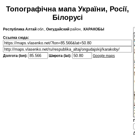
Топографічна мапа України, Росії,
Білорусі
Республика Алтай
обл.,
Онгудайский
район, .
КАРАКОБЫ
Ссылка сюда:
Долгота (lon):
Широта (lat):
Google maps