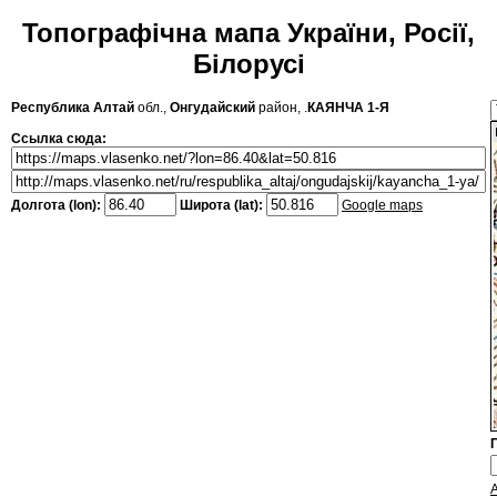
Топографічна мапа України, Росії,
Білорусі
Республика Алтай
обл.,
Онгудайский
район, .
КАЯНЧА 1-Я
Ссылка сюда:
Долгота (lon):
Широта (lat):
Google maps